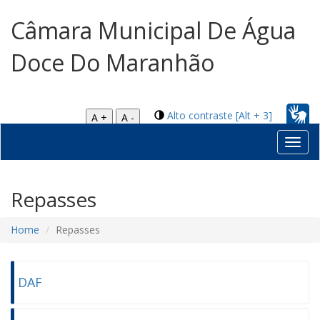
Câmara Municipal De Água
Doce Do Maranhão
Alto contraste [Alt + 3]
A +
A -
Toggl
navig
Repasses
Home
Repasses
DAF